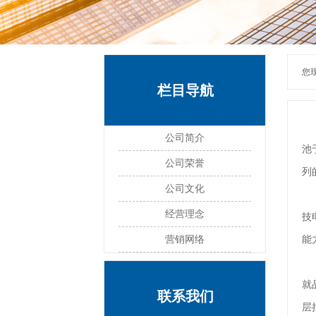
您
栏目导航
广
公司简介
池
公司荣誉
列
公司文化
工
经营理念
技
营销网络
能
广
就
联系我们
层